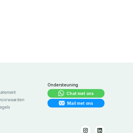
h
Ondersteuning
tatement
Chat met ons
voorwaarden
Mail met ons
egels