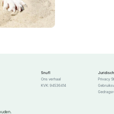
Snufl
Juridisc
Ons verhaal
Privacy S
KVK: 94536414
Gebruiks
Gedragsr
ouden.