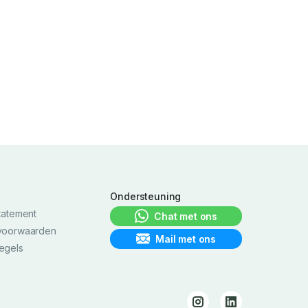
h
Ondersteuning
tatement
Chat met ons
voorwaarden
Mail met ons
egels