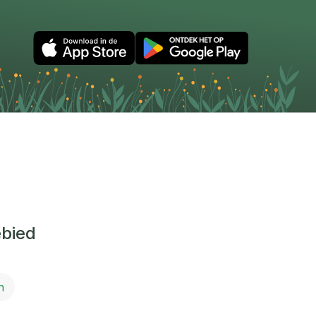
ebied
n