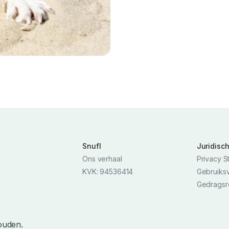
Snufl
Juridisc
Ons verhaal
Privacy S
KVK: 94536414
Gebruiks
Gedragsr
ouden.