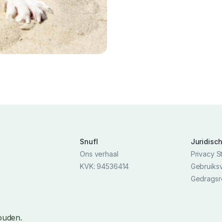
Snufl
Juridisc
Ons verhaal
Privacy S
KVK: 94536414
Gebruiks
Gedragsr
ouden.