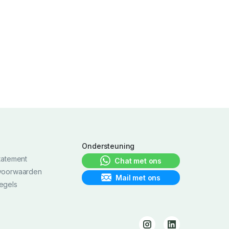
h
Ondersteuning
tatement
Chat met ons
voorwaarden
Mail met ons
egels