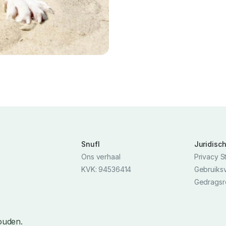
Snufl
Juridisc
Ons verhaal
Privacy S
KVK: 94536414
Gebruiks
Gedragsr
ouden.