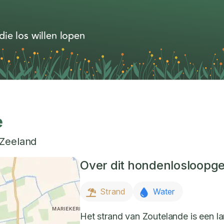
ie los willen lopen
e
Zeeland
Over dit hondenlosloopg
Strand
Water
Het strand van Zoutelande is een l