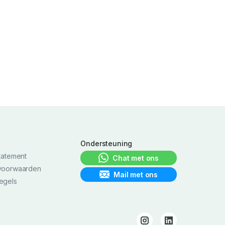
h
Ondersteuning
tatement
Chat met ons
voorwaarden
Mail met ons
egels