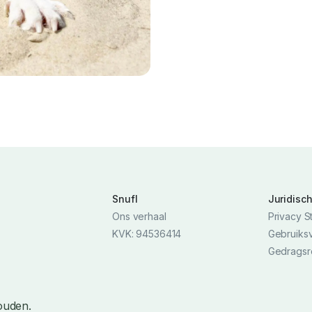
Snufl
Juridisc
Ons verhaal
Privacy S
KVK: 94536414
Gebruiks
Gedragsr
ouden.