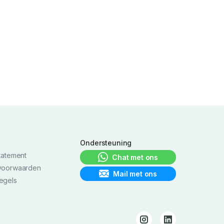
h
Ondersteuning
tatement
Chat met ons
voorwaarden
Mail met ons
egels