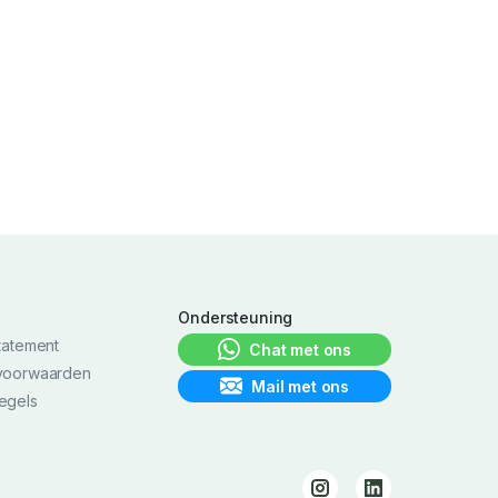
h
Ondersteuning
tatement
Chat met ons
voorwaarden
Mail met ons
egels