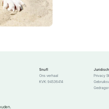
Snufl
Juridisc
Ons verhaal
Privacy S
KVK: 94536414
Gebruiks
Gedragsr
ouden.