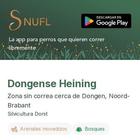
La app para perros que quieren correr
libremente
Dongense Heining
Zona sin correa cerca de
Dongen
,
Noord-
Brabant
Silvicultura Dorst
Arenales movedizos
Bosques