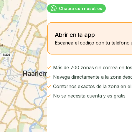
Chatea con nosotros
Abrir en la app
Escanea el código con tu teléfono 
Más de 700 zonas sin correa en los
Navega directamente a la zona desd
Contornos exactos de la zona en e
No se necesita cuenta y es gratis