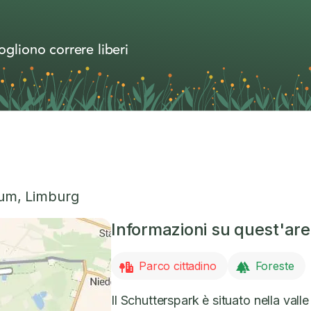
ogliono correre liberi
sum
,
Limburg
Informazioni su quest'ar
Parco cittadino
Foreste
Il Schutterspark è situato nella vall