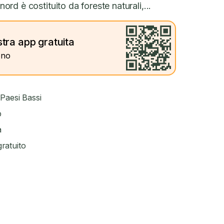
nord è costituito da foreste naturali,...
tra app gratuita
ono
 Paesi Bassi
p
a
ratuito