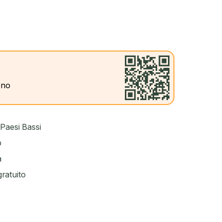
ono
 Paesi Bassi
p
a
ratuito