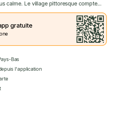
 calme. Le village pittoresque compte...
app gratuite
hone
 Pays-Bas
epuis l'application
arte
t