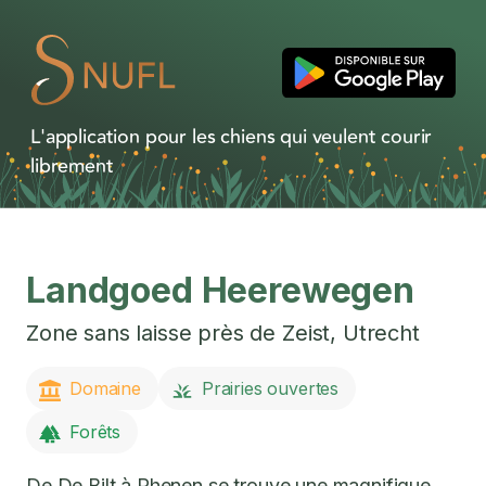
L'application pour les chiens qui veulent courir
librement
Landgoed Heerewegen
Zone sans laisse près de
Zeist
,
Utrecht
Domaine
Prairies ouvertes
Forêts
De De Bilt à Rhenen se trouve une magnifique