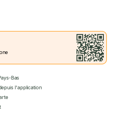
hone
 Pays-Bas
epuis l'application
arte
t