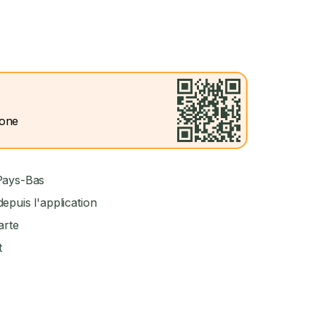
hone
 Pays-Bas
epuis l'application
arte
t